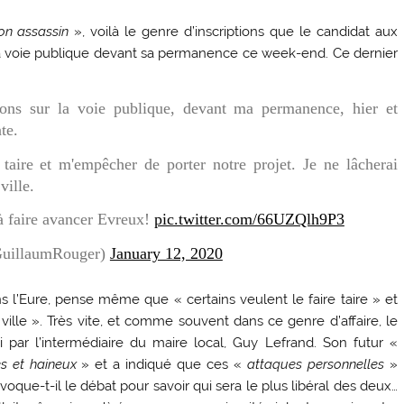
n assassin
», voilà le genre d’inscriptions que le candidat aux
la voie publique devant sa permanence ce week-end. Ce dernier
ions sur la voie publique, devant ma permanence, hier et
te.
 taire et m'empêcher de porter notre projet. Je ne lâcherai
ville.
 faire avancer Evreux!
pic.twitter.com/66UZQlh9P3
uillaumRouger)
January 12, 2020
ns l’Eure, pense même que « certains veulent le faire taire » et
ville ». Très vite, et comme souvent dans ce genre d’affaire, le
 par l’intermédiaire du maire local, Guy Lefrand. Son futur «
s et haineux
» et a indiqué que ces «
attaques personnelles
»
voque-t-il le débat pour savoir qui sera le plus libéral des deux…