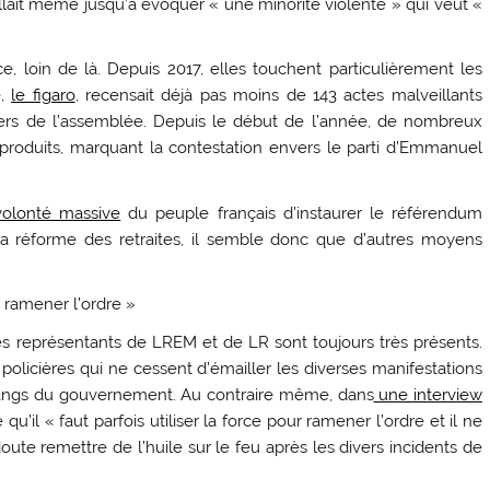
lait même jusqu’à évoquer « une minorité violente » qui veut «
, loin de là. Depuis 2017, elles touchent particulièrement les
é,
le figaro
, recensait déjà pas moins de 143 actes malveillants
iers de l’assemblée. Depuis le début de l’année, de nombreux
roduits, marquant la contestation envers le parti d’Emmanuel
volonté massive
du peuple français d’instaurer le référendum
de la réforme des retraites, il semble donc que d’autres moyens
ur ramener l’ordre »
les représentants de LREM et de LR sont toujours très présents.
policières qui ne cessent d’émailler les diverses manifestations
rangs du gouvernement. Au contraire même, dans
une interview
u’il « faut parfois utiliser la force pour ramener l’ordre et il ne
oute remettre de l’huile sur le feu après les divers incidents de