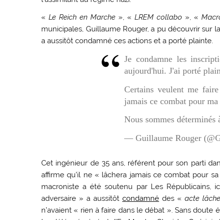
«
Le Reich en Marche
», «
LREM collabo
», «
Macro
municipales, Guillaume Rouger, a pu découvrir sur 
a aussitôt condamné ces actions et a porté plainte.
Je condamne les inscript
aujourd'hui. J'ai porté plain
Certains veulent me faire
jamais ce combat pour ma 
Nous sommes déterminés à
— Guillaume Rouger (@G
Cet ingénieur de 35 ans, référent pour son parti da
affirme qu’il ne « lâchera jamais ce combat pour sa 
macroniste a été soutenu par Les Républicains, ici
adversaire » a aussitôt
condamné
des «
acte lâche
n’avaient « rien à faire dans le débat ». Sans doute é