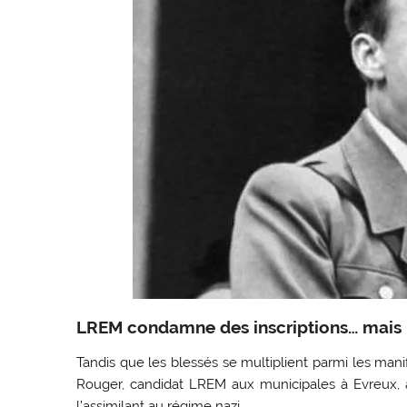
LREM condamne des inscriptions… mais pa
Tandis que les blessés se multiplient parmi les ma
Rouger, candidat LREM aux municipales à Evreux, a
l’assimilant au régime nazi.