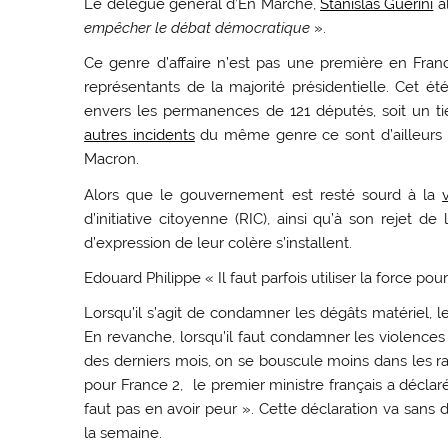
Le délégué général d’En Marche,
Stanislas Guérini
al
empêcher le débat démocratique
».
Ce genre d’affaire n’est pas une première en France
représentants de la majorité présidentielle. Cet ét
envers les permanences de 121 députés, soit un t
autres incidents
du même genre ce sont d’ailleurs p
Macron.
Alors que le gouvernement est resté sourd à la
d’initiative citoyenne (RIC), ainsi qu’à son rejet 
d’expression de leur colère s’installent.
Edouard Philippe « Il faut parfois utiliser la force po
Lorsqu’il s’agit de condamner les dégâts matériel, 
En revanche, lorsqu’il faut condamner les violences 
des derniers mois, on se bouscule moins dans les 
pour France 2, le premier ministre français a déclaré q
faut pas en avoir peur ». Cette déclaration va sans d
la semaine.