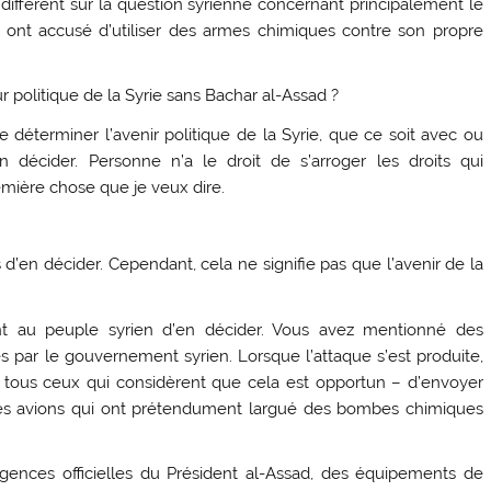
es diffèrent sur la question syrienne concernant principalement le
 ont accusé d’utiliser des armes chimiques contre son propre
r politique de la Syrie sans Bachar al-Assad ?
e déterminer l’avenir politique de la Syrie, que ce soit avec ou
 décider. Personne n’a le droit de s’arroger les droits qui
emière chose que je veux dire.
 d’en décider. Cependant, cela ne signifie pas que l’avenir de la
ent au peuple syrien d’en décider. Vous avez mentionné des
es par le gouvernement syrien. Lorsque l’attaque s’est produite,
 tous ceux qui considèrent que cela est opportun – d’envoyer
 les avions qui ont prétendument largué des bombes chimiques
agences officielles du Président al-Assad, des équipements de