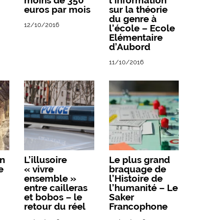
moins de 350
l’information
euros par mois
sur la théorie
du genre à
12/10/2016
l’école – Ecole
Elémentaire
d’Aubord
11/10/2016
on
L’illusoire
Le plus grand
e
« vivre
braquage de
ensemble »
l’Histoire de
entre cailleras
l’humanité – Le
et bobos – le
Saker
retour du réel
Francophone