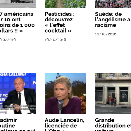
7 américains
Pesticides :
Suède: de
r 10 ont
découvrez
l’angélisme 
oins de 1 000
« l’effet
racisme
llars !! »
cocktail »
16/10/2016
/10/2016
16/10/2016
adimir
Aude Lancelin,
Grande
outine
licenciée de
distribution e