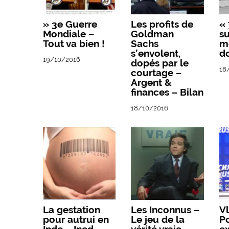
» 3e Guerre
Les profits de
« 
Mondiale –
Goldman
su
Tout va bien !
Sachs
m
s’envolent,
do
19/10/2016
dopés par le
18
courtage –
Argent &
finances – Bilan
18/10/2016
La gestation
Les Inconnus –
Vl
pour autrui en
Le jeu de la
P