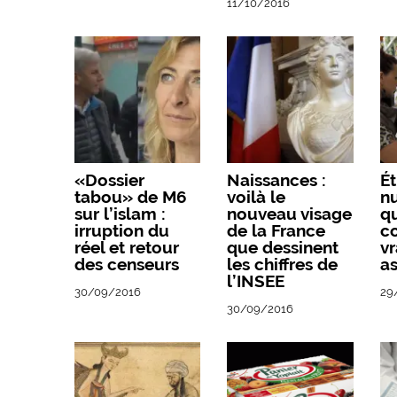
11/10/2016
«Dossier
Naissances :
É
tabou» de M6
voilà le
nu
sur l’islam :
nouveau visage
q
irruption du
de la France
c
réel et retour
que dessinent
v
des censeurs
les chiffres de
as
l’INSEE
30/09/2016
29
30/09/2016