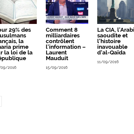
our 29% des
Comment 8
La CIA, l’Arab
usulmans
milliardaires
saoudite et
ançais, la
contrôlent
l’histoire
aria prime
l’information –
inavouable
r la loi de la
Laurent
d’al-Qaïda
épublique
Mauduit
11/09/2016
/09/2016
15/09/2016