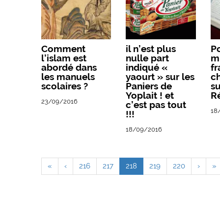
Comment
il n’est plus
P
l’islam est
nulle part
m
abordé dans
indiqué «
fr
les manuels
yaourt » sur les
ch
scolaires ?
Paniers de
su
Yoplait ! et
R
23/09/2016
c’est pas tout
18
!!!
18/09/2016
«
‹
216
217
218
219
220
›
»