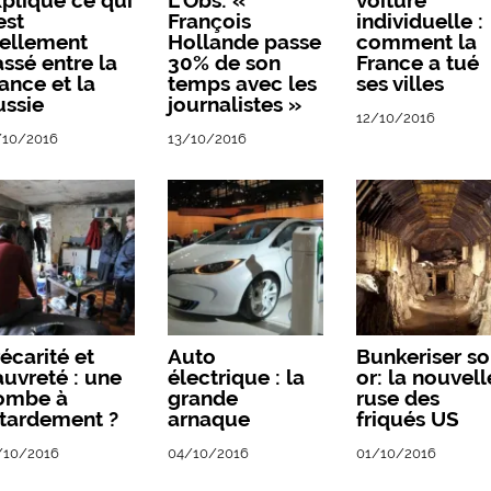
plique ce qui
L’Obs: «
voiture
est
François
individuelle :
éellement
Hollande passe
comment la
ssé entre la
30% de son
France a tué
ance et la
temps avec les
ses villes
ussie
journalistes »
12/10/2016
/10/2016
13/10/2016
écarité et
Auto
Bunkeriser s
uvreté : une
électrique : la
or: la nouvell
ombe à
grande
ruse des
etardement ?
arnaque
friqués US
/10/2016
04/10/2016
01/10/2016