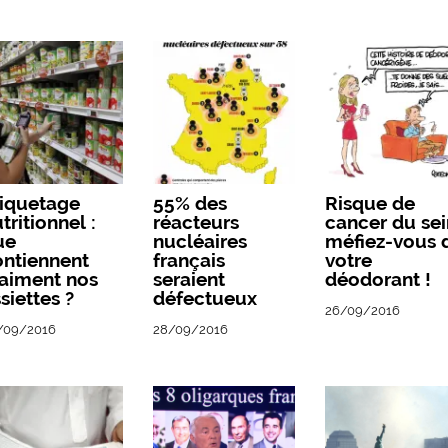
tiquetage
55% des
Risque de
tritionnel :
réacteurs
cancer du sei
ue
nucléaires
méfiez-vous 
ontiennent
français
votre
raiment nos
seraient
déodorant !
siettes ?
défectueux
26/09/2016
/09/2016
28/09/2016