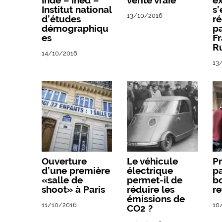
Inde – Ined –
vérité vraie
ex
Institut national
s’
13/10/2016
d’études
r
démographiqu
pa
es
Fr
R
14/10/2016
13
Ouverture
Le véhicule
Pr
d’une première
électrique
pa
«salle de
permet-il de
b
shoot» à Paris
réduire les
r
émissions de
11/10/2016
10
CO2 ?