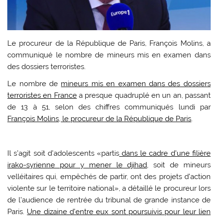
Le procureur de la République de Paris, François Molins, a
communiqué le nombre de mineurs mis en examen dans
des dossiers terroristes.
L
e nombre de
mineurs mis en examen dans des dossiers
terroristes en France
a presque quadruplé en un an, passant
de 13 à 51, selon des chiffres communiqués lundi par
François Molins, le procureur de la République de Paris
.
Il s’agit soit d’adolescents «partis
dans le cadre d’une filière
irako-syrienne pour y mener le djihad
, soit de mineurs
velléitaires qui, empêchés de partir, ont des projets d’action
violente sur le territoire national», a détaillé le procureur lors
de l’audience de rentrée du tribunal de grande instance de
Paris.
Une dizaine d’entre eux sont poursuivis pour leur lien