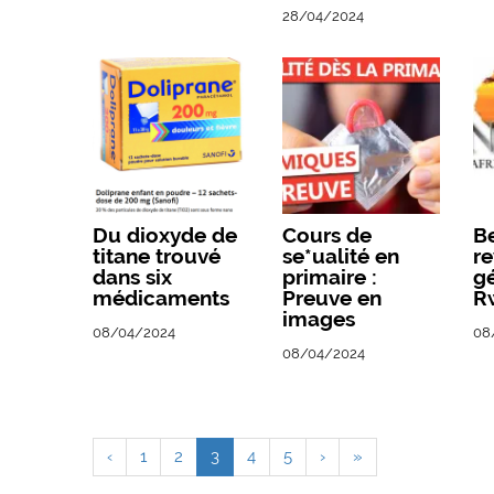
28/04/2024
Du dioxyde de
Cours de
B
titane trouvé
se*ualité en
re
dans six
primaire :
g
médicaments
Preuve en
R
images
08/04/2024
08
08/04/2024
‹
1
2
3
4
5
›
»