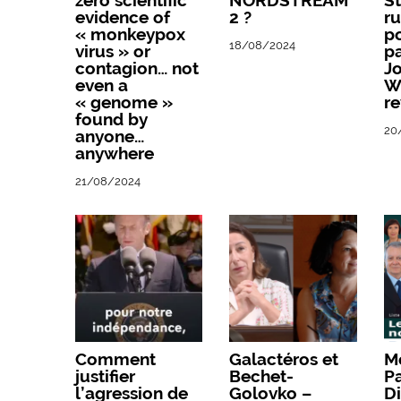
zero scientific
NORDSTREAM
St
evidence of
2 ?
ru
« monkeypox
po
18/08/2024
virus » or
pa
contagion… not
Jo
even a
W
« genome »
re
found by
20
anyone…
anywhere
21/08/2024
Comment
Galactéros et
M
justifier
Bechet-
Pa
l’agression de
Golovko –
D