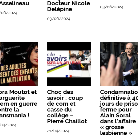
Asselineau
Docteur Nicole
03/06/2024
Delépine
/06/2024
03/06/2024
ora Moutot et
Choc des
Condamnatio
arguerite
savoir : coup
définitive à 4
ern en guerre
de com et
jours de pris
ntre la
casse du
ferme pour
ansmania !
collège –
Alain Soral
Pierre Chaillot
dans l’affaire
/04/2024
« grosse
21/04/2024
lesbienne »