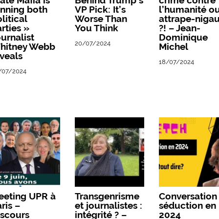
ate Mafia is
Behind Trump’s
crime contre
nning both
VP Pick: It’s
l’humanité o
litical
Worse Than
attrape-niga
rties »
You Think
?! – Jean-
urnalist
Dominique
20/07/2024
hitney Webb
Michel
veals
18/07/2024
/07/2024
eeting UPR à
Transgenrisme
Conversation
ris –
et journalistes :
séduction en
iscours
intégrité ? –
2024