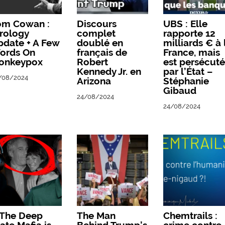
om Cowan :
Discours
UBS : Elle
rology
complet
rapporte 12
pdate + A Few
doublé en
milliards € à 
ords On
français de
France, mais
onkeypox
Robert
est persécut
Kennedy Jr. en
par l’État –
/08/2024
Arizona
Stéphanie
Gibaud
24/08/2024
24/08/2024
 The Deep
The Man
Chemtrails :