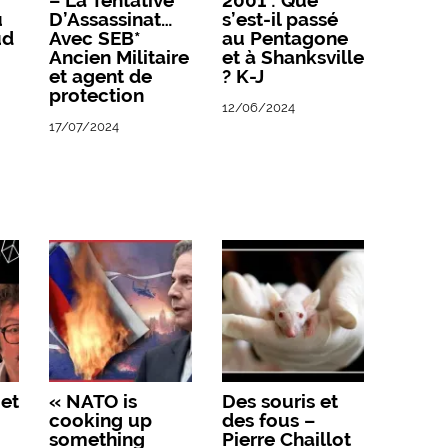
– La Tentative
2001 : Que
u
D’Assassinat…
s’est-il passé
ud
Avec SEB*
au Pentagone
Ancien Militaire
et à Shanksville
et agent de
? K-J
protection
12/06/2024
17/07/2024
 et
« NATO is
Des souris et
cooking up
des fous –
something
Pierre Chaillot