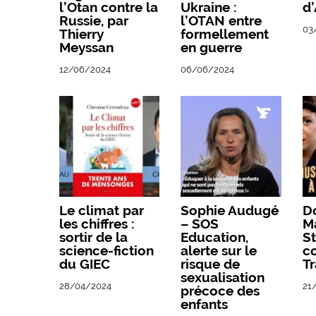
l’Otan contre la
Ukraine :
d’
Russie, par
l’OTAN entre
03
Thierry
formellement
Meyssan
en guerre
12/06/2024
06/06/2024
Le climat par
Sophie Audugé
D
les chiffres :
– SOS
M
sortir de la
Education,
St
science-fiction
alerte sur le
co
du GIEC
risque de
Tr
sexualisation
28/04/2024
21
précoce des
enfants