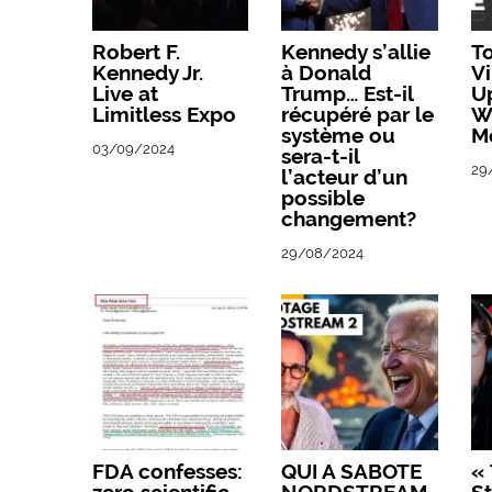
Robert F.
Kennedy s’allie
T
Kennedy Jr.
à Donald
Vi
Live at
Trump… Est-il
U
Limitless Expo
récupéré par le
W
système ou
M
03/09/2024
sera-t-il
29
l’acteur d’un
possible
changement?
29/08/2024
FDA confesses:
QUI A SABOTE
«