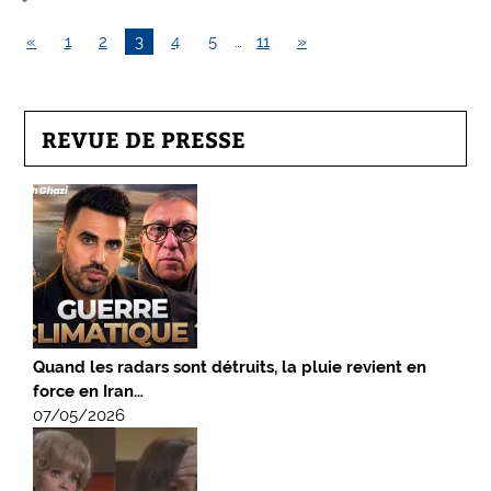
«
1
2
3
4
5
…
11
»
REVUE DE PRESSE
Quand les radars sont détruits, la pluie revient en
force en Iran…
07/05/2026